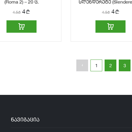
(Roma 2) – 20 ც.
სლენდერეტე (Slenderet
20 ც.
b
b
4
4
4.5
b
4.5
b
‹
1
2
3
ნავიგაცია