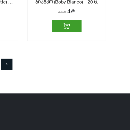
te) –
ბიანკო (Boby Bianco) – 20 ც.
b
4
4.5
b
›