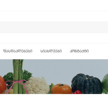
ᲤᲐᲡᲓᲐᲙᲚᲔᲑᲔᲑᲘ
ᲡᲘᲐᲮᲚᲔᲔᲑᲘ
ᲙᲝᲜᲢᲐᲥᲢᲘ