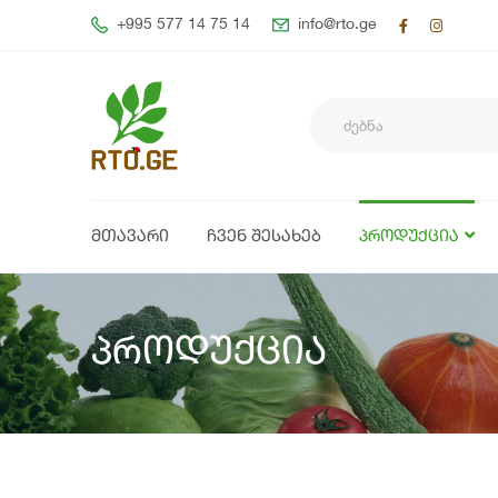
+995 577 14 75 14
info@rto.ge
ᲛᲗᲐᲕᲐᲠᲘ
ᲩᲕᲔᲜ ᲨᲔᲡᲐᲮᲔᲑ
ᲞᲠᲝᲓᲣᲥᲪᲘᲐ
პროდუქცია