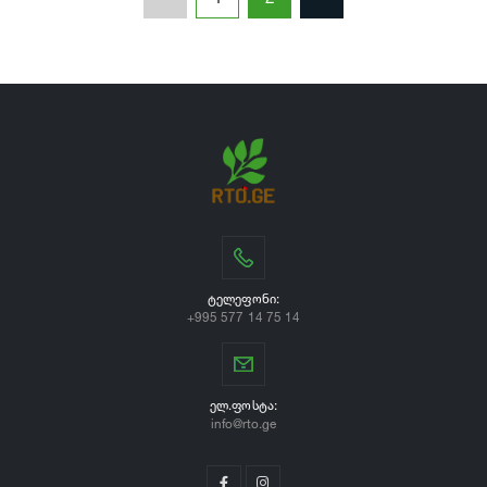
ᲢᲔᲚᲔᲤᲝᲜᲘ:
+995 577 14 75 14
ᲔᲚ.ᲤᲝᲡᲢᲐ:
info@rto.ge