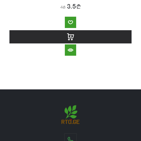
b
3.5
4
b