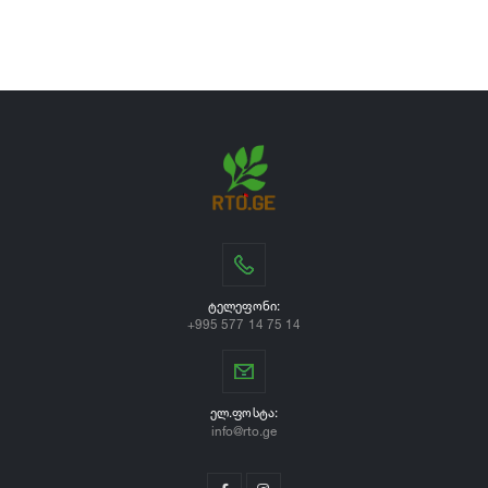
ᲢᲔᲚᲔᲤᲝᲜᲘ:
+995 577 14 75 14
ᲔᲚ.ᲤᲝᲡᲢᲐ:
info@rto.ge