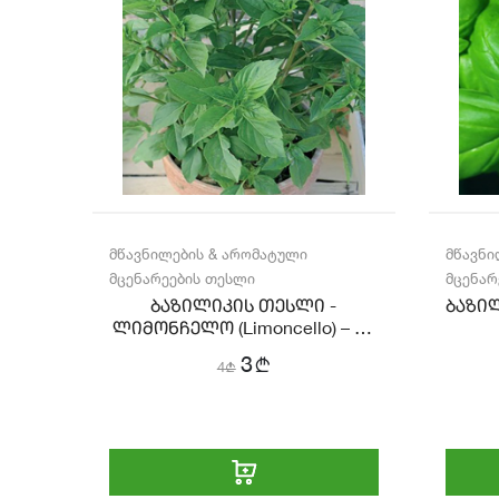
მწავნილების & არომატული
მწავნი
მცენარეების თესლი
მცენარ
isia
ბაზილიკის თესლი -
ბაზი
ლიმონჩელო (Limoncello) – 30
ც.
b
3
4
b