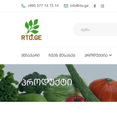
+995 577 14 75 14
info@rto.ge
ᲛᲗᲐᲕᲐᲠᲘ
ᲩᲕᲔᲜ ᲨᲔᲡᲐᲮᲔᲑ
ᲞᲠᲝᲓᲣᲥᲪᲘᲐ
პროდუქტი