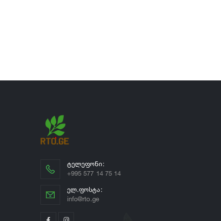
ᲢᲔᲚᲔᲤᲝᲜᲘ:
+995 577 14 75 14
ᲔᲚ.ᲤᲝᲡᲢᲐ:
info@rto.ge