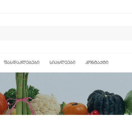
ᲤᲐᲡᲓᲐᲙᲚᲔᲑᲔᲑᲘ
ᲡᲘᲐᲮᲚᲔᲔᲑᲘ
ᲙᲝᲜᲢᲐᲥᲢᲘ