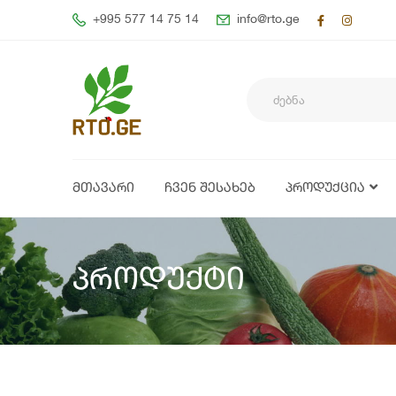
+995 577 14 75 14
info@rto.ge
ᲛᲗᲐᲕᲐᲠᲘ
ᲩᲕᲔᲜ ᲨᲔᲡᲐᲮᲔᲑ
ᲞᲠᲝᲓᲣᲥᲪᲘᲐ
პროდუქტი