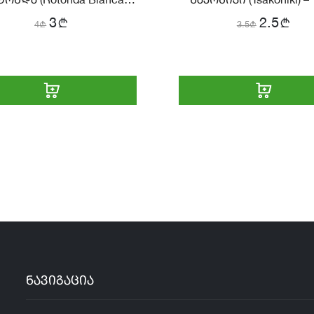
ონდა (Rotonda Bianca
წაქონიკი (Tsakoniki) – 
Sfumata) – 15 ც.
b
b
3
2.5
4
b
3.5
b
ნავიგაცია