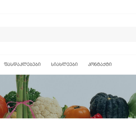
ᲤᲐᲡᲓᲐᲙᲚᲔᲑᲔᲑᲘ
ᲡᲘᲐᲮᲚᲔᲔᲑᲘ
ᲙᲝᲜᲢᲐᲥᲢᲘ